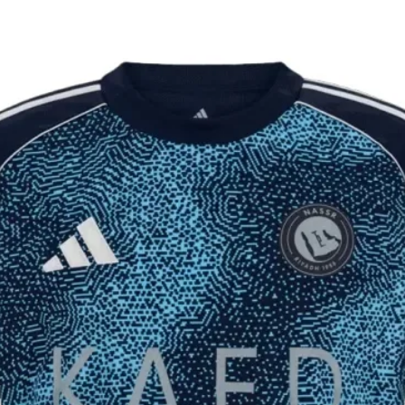
יקים ומלאים
וצר לא הגיע 60 ימים מיום ההזמנה, ינתן
 פלאפון עדכני.