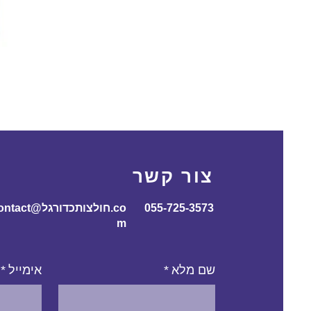
צור קשר
055-725-3573
contact@חולצותכדורג
m
שם מלא
*
אימייל
*