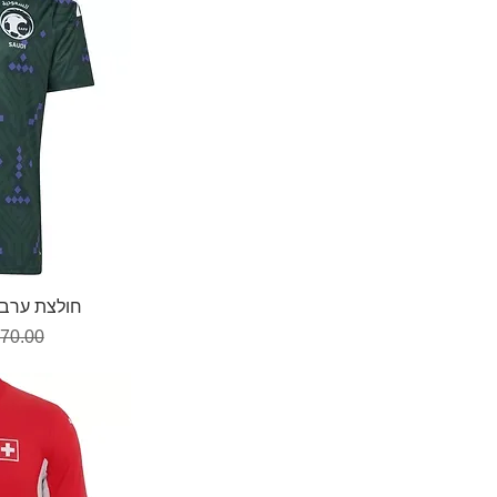
תצ
חולצת ערב הס
מחיר ר