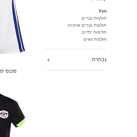
הכל
חולצות גברים
חולצות גברים ארוכות
חליפות ילדים
חולצות נשים
נבחרת
תצ
מכנס יפן בית 6
אוסטריה
מ
אוסטרליה
אורוגוואי
אלגיריה
ארה״ב
טוניסיה
יפן
מקסיקו
סקוטלנד
ערב הסעודית