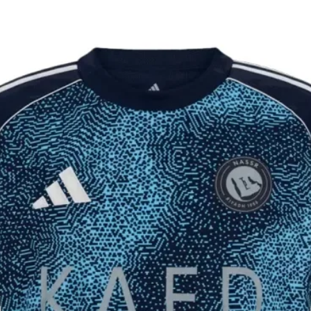
יקים ומלאים
וצר לא הגיע 60 ימים מיום ההזמנה, ינתן
 פלאפון עדכני.