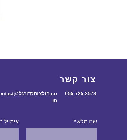
צור קשר
055-725-3573
contact@חולצותכדורג
m
שם מלא
*
אימייל
*