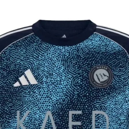
יקים ומלאים
וצר לא הגיע 60 ימים מיום ההזמנה, ינתן
 פלאפון עדכני.