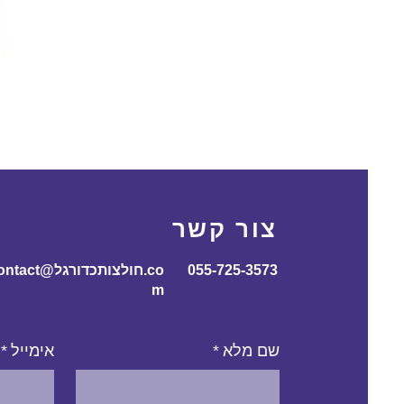
צור קשר
055-725-3573
contact@חולצותכדורג
m
שם מלא
*
אימייל
*