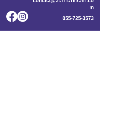
contact@חולצותכדורגל.co
m
055-725-3573
שם מלא
*
אימייל
*
מס' טלפון
נושא
תוכן ההודעה