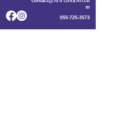
contact@חולצותכדורגל.co
m
055-725-3573
שם מלא
*
אימייל
*
מס' טלפון
נושא
תוכן ההודעה