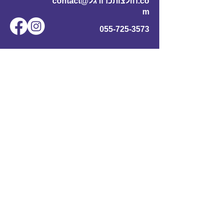
contact@חולצותכדורגל.co
m
055-725-3573
שם מלא
*
אימייל
*
מס' טלפון
נושא
תוכן ההודעה