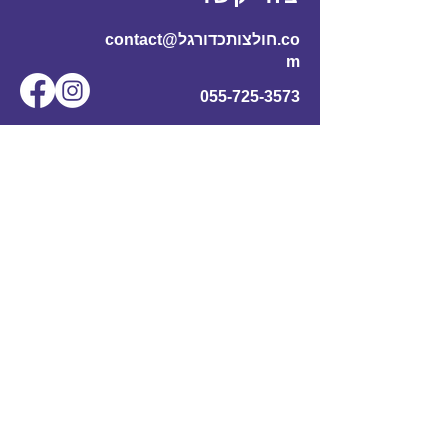
contact@חולצותכדורגל.co
m
055-725-3573
שם מלא
*
אימייל
*
מס' טלפון
נושא
תוכן ההודעה