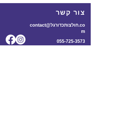
צור קשר
contact@חולצותכדורגל.co
m
055-725-3573
שם מלא
*
אימייל
*
מס' טלפון
נושא