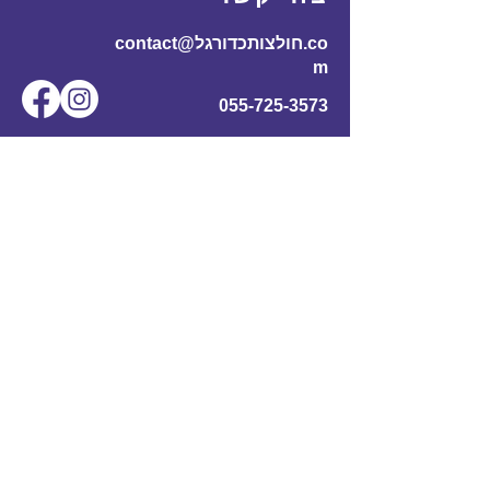
contact@חולצותכדורגל.co
m
055-725-3573
שם מלא
*
אימייל
*
מס' טלפון
נושא
תוכן ההודעה