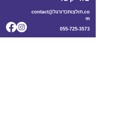
contact@חולצותכדורגל.co
m
055-725-3573
שם מלא
*
אימייל
*
מס' טלפון
נושא
תוכן ההודעה