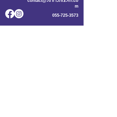
contact@חולצותכדורגל.co
m
055-725-3573
שם מלא
*
אימייל
*
מס' טלפון
נושא
תוכן ההודעה