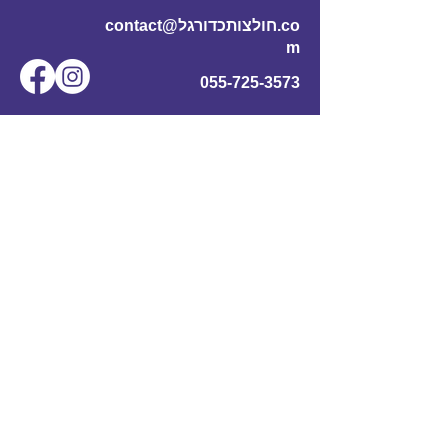
contact@חולצותכדורגל.co
m
055-725-3573
שם מלא
*
אימייל
*
מס' טלפון
נושא
תוכן ההודעה