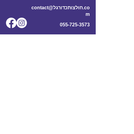
contact@חולצותכדורגל.co
m
055-725-3573
שם מלא
*
אימייל
*
מס' טלפון
נושא
תוכן ההודעה