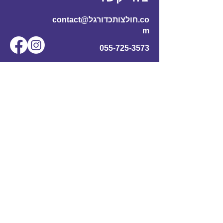
contact@חולצותכדורגל.co
m
055-725-3573
שם מלא
*
אימייל
*
מס' טלפון
נושא
תוכן ההודעה