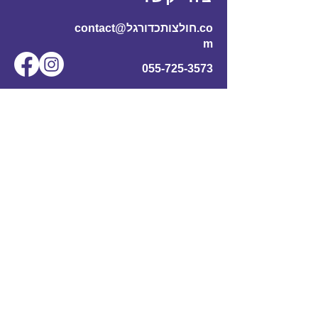
contact@חולצותכדורגל.co
m
055-725-3573
שם מלא
*
אימייל
*
מס' טלפון
נושא
תוכן ההודעה