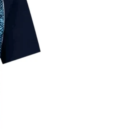
85
190-
4XL
195