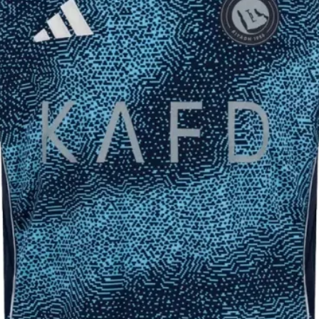
83
64