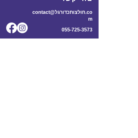
contact@חולצותכדורגל.co
m
055-725-3573
שם מלא
*
אימייל
*
מס' טלפון
נושא
תוכן ההודעה