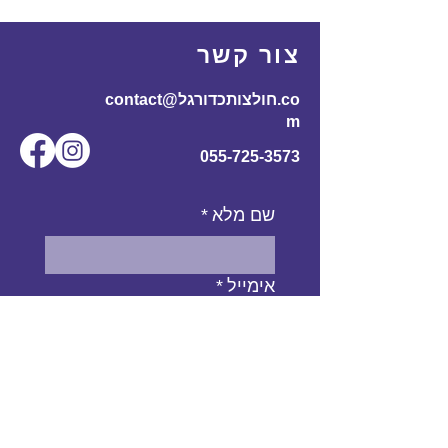
175
60
110
70
170-
L
צור קשר
185
contact@חולצותכדורגל.co
61
116
72
180-
XL
m
195
055-725-3573
שם מלא
*
אימייל
*
מס' טלפון
נושא