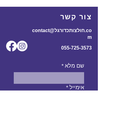
175
60
110
70
170-
L
צור קשר
185
contact@חולצותכדורגל.co
61
116
72
180-
XL
m
195
055-725-3573
שם מלא
*
אימייל
*
מס' טלפון
נושא