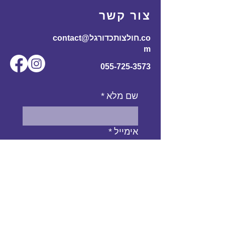
60
110
70
170-
L
צור קשר
185
contact@חולצותכדורגל.co
61
116
72
180-
XL
m
195
055-725-3573
שם מלא
*
אימייל
*
מס' טלפון
נושא