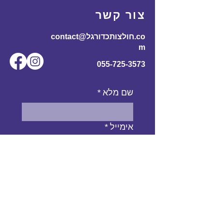
60
110
70
170-
L
צור קשר
185
contact@חולצותכדורגל.co
61
116
72
180-
XL
m
195
055-725-3573
שם מלא
*
אימייל
*
מס' טלפון
נושא