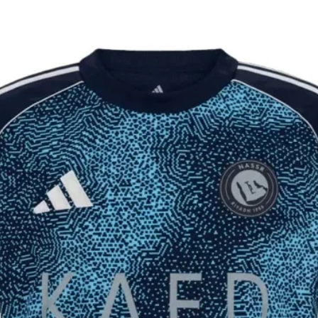
יקים ומלאים
וצר לא הגיע 60 ימים מיום ההזמנה, ינתן
 פלאפון עדכני.