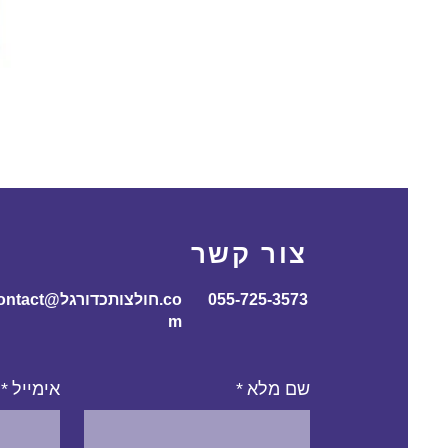
צור קשר
055-725-3573
contact@חולצותכדורג
m
שם מלא
*
אימייל
*