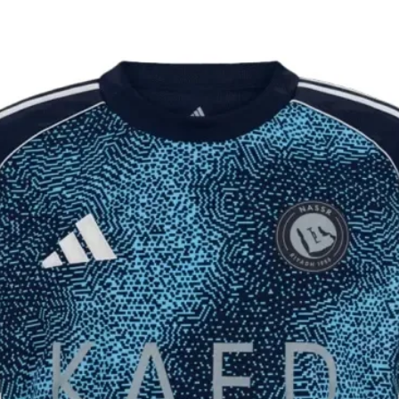
יקים ומלאים
וצר לא הגיע 60 ימים מיום ההזמנה, ינתן
 פלאפון עדכני.