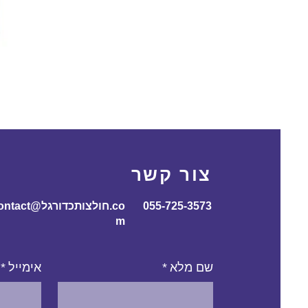
צור קשר
055-725-3573
contact@חולצותכדורג
m
שם מלא
*
אימייל
*