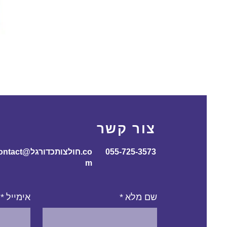
צור קשר
055-725-3573
contact@חולצותכדורג
m
שם מלא
*
אימייל
*