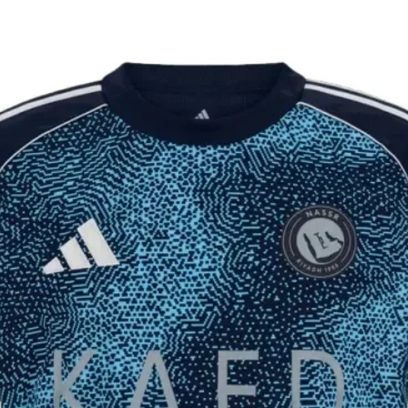
יקים ומלאים
וצר לא הגיע 60 ימים מיום ההזמנה, ינתן
 פלאפון עדכני.