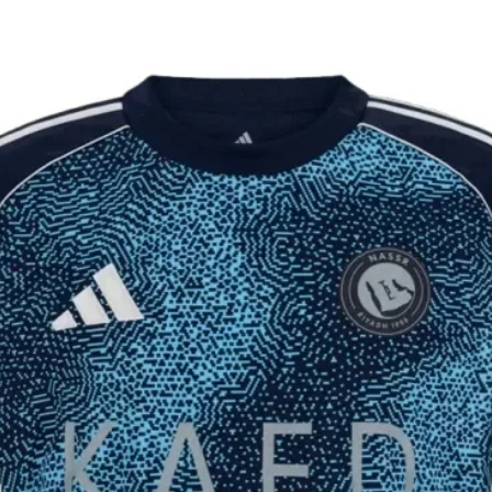
יקים ומלאים
וצר לא הגיע 60 ימים מיום ההזמנה, ינתן
 פלאפון עדכני.