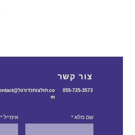
צור קשר
055-725-3573
contact@חולצותכדורג
m
שם מלא
*
אימייל
*