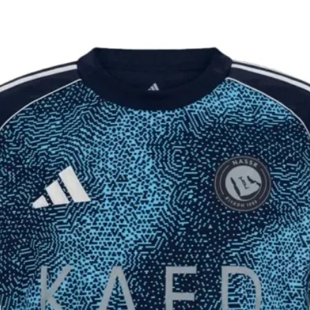
יקים ומלאים
וצר לא הגיע 60 ימים מיום ההזמנה, ינתן
 פלאפון עדכני.