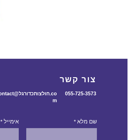
צור קשר
055-725-3573
contact@חולצותכדורג
m
שם מלא
*
אימייל
*