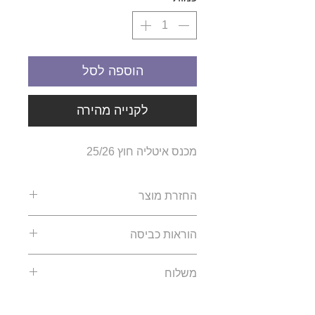
הוספה לסל
לקנייה מהירה
מכנס איטליה חוץ 25/26
החזרת מוצר
ההזמנות הינם הזמנות פרטיות של
הוראות כביסה
כל לקוח, החברה אינה מחזיקה
מלאי ולכן לא ינתן החזר כספי או
יש לכבס את המוצר בכביסה
משלוח
החלפה של מוצר.
עדינה ובטמפרטורת 30 מעלות.
החברה פועלת על פי טבלת
אין להשתמש במלבין או מרכך
זמן האספקה הוא 30-60 ימי
מידות והמלצה של נציגי השירות
כביסה.