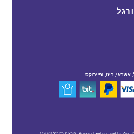
רגל
 אשראי, ביט, ופייבוקס
D
Wix.
@2023 חולצות כדורגל. Powered and secured by