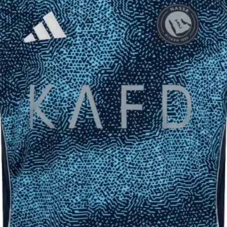
25-
40
47
26-
43
50