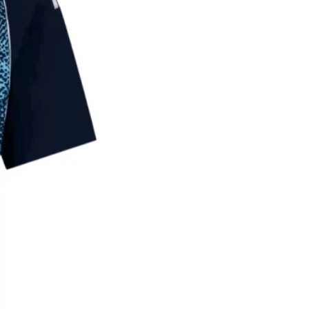
42
58
145-
26
155
44
61
155-
28
165
*עם סטיית תקן של 2-3 ס"מ