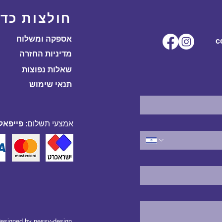
חולצות כדו
אספקה ומשלוח
ל.co
מדיניות החזרה
שאלות נפוצות
תנאי שימוש
אמצעי תשלום:
פייפאל,
esigned by
nessy-design