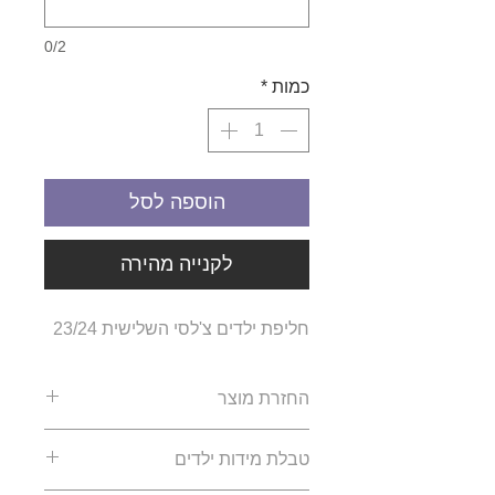
0/2
כמות
*
הוספה לסל
לקנייה מהירה
חליפת ילדים צ'לסי השלישית 23/24
החזרת מוצר
ההזמנות הינם הזמנות פרטיות של
טבלת מידות ילדים
כל לקוח, החברה אינה מחזיקה
מלאי ולכן לא ינתן החזר כספי או