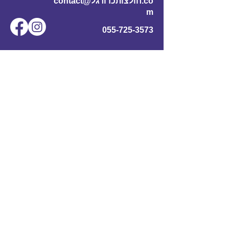
contact@חולצותכדורגל.co
m
055-725-3573
שם מלא
*
אימייל
*
מס' טלפון
נושא
תוכן ההודעה