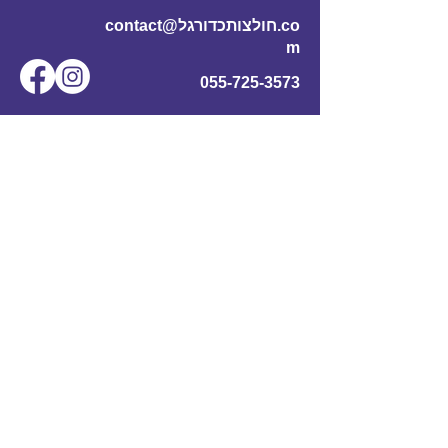
contact@חולצותכדורגל.co
m
055-725-3573
שם מלא
*
אימייל
*
מס' טלפון
נושא
תוכן ההודעה