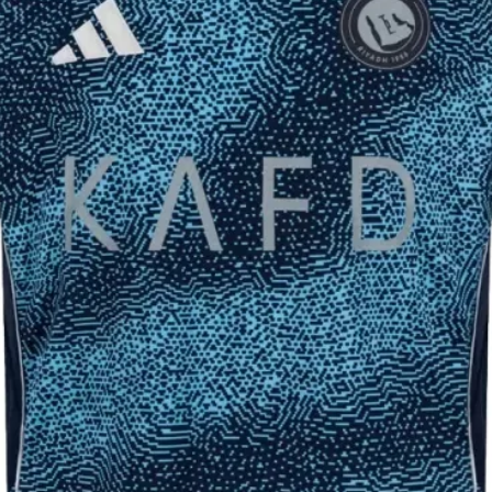
25-
40
47
26-
43
50