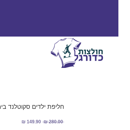
חליפת ילדים סקוטלנד בית 26
מחיר
מחיר
 ‏280.00 ‏₪ 
רגיל
מבצע