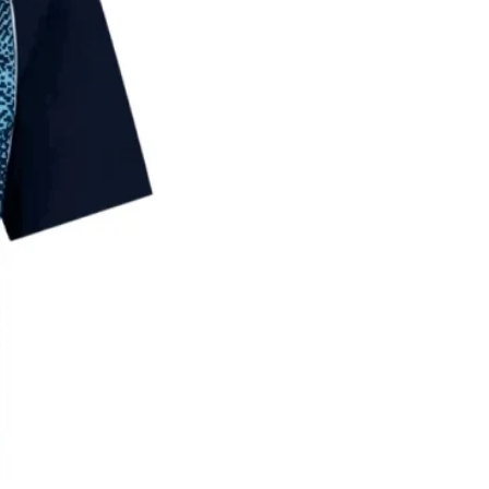
42
58
145-
26
155
44
61
155-
28
165
*עם סטיית תקן של 2-3 ס"מ