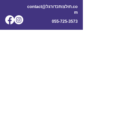
contact@חולצותכדורגל.co
m
055-725-3573
שם מלא
*
אימייל
*
מס' טלפון
נושא
תוכן ההודעה