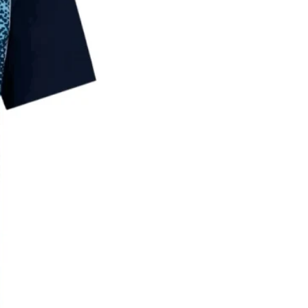
44
61
155-
28
165
*עם סטיית תקן של 2-3 ס"מ