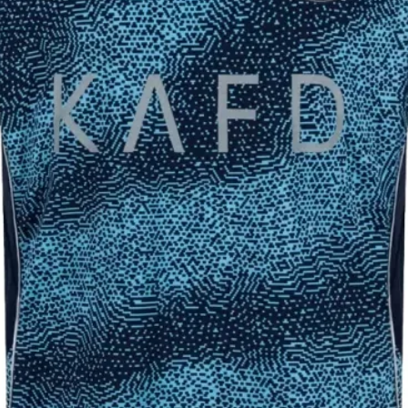
26-
43
50