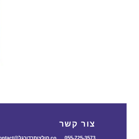
צור קשר
055-725-3573
contact@חולצותכדורג