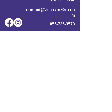
contact@חולצותכדורגל.co
m
055-725-3573
שם מלא
*
אימייל
*
מס' טלפון
נושא
תוכן ההודעה