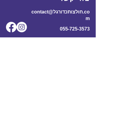
contact@חולצותכדורגל.co
m
055-725-3573
שם מלא
*
אימייל
*
מס' טלפון
נושא
תוכן ההודעה