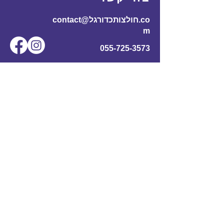
contact@חולצותכדורגל.co
m
055-725-3573
שם מלא
*
אימייל
*
מס' טלפון
נושא
תוכן ההודעה