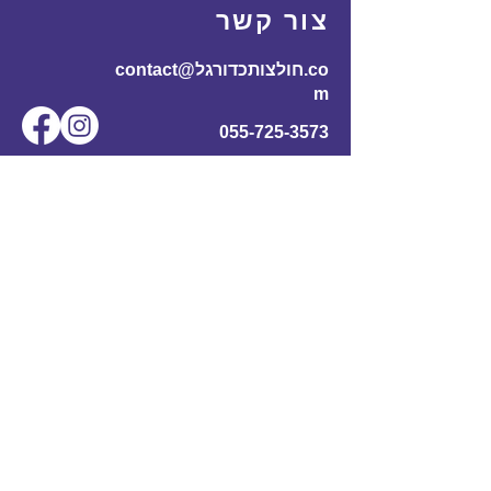
צור קשר
contact@חולצותכדורגל.co
m
055-725-3573
שם מלא
*
אימייל
*
מס' טלפון
נושא