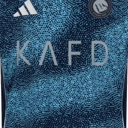
25-
40
47
26-
43
50