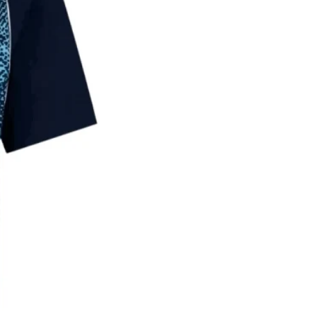
42
58
145-
26
155
44
61
155-
28
165
*עם סטיית תקן של 2-3 ס"מ