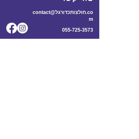
contact@חולצותכדורגל.co
m
055-725-3573
שם מלא
*
אימייל
*
מס' טלפון
נושא
תוכן ההודעה