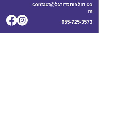
contact@חולצותכדורגל.co
m
055-725-3573
שם מלא
*
אימייל
*
מס' טלפון
נושא
תוכן ההודעה