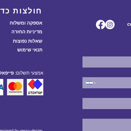
חולצות כדו
אספקה ומשלוח
ל.co
מדיניות החזרה
שאלות נפוצות
תנאי שימוש
אמצעי תשלום:
פייפאל,
esigned by
nessy-design