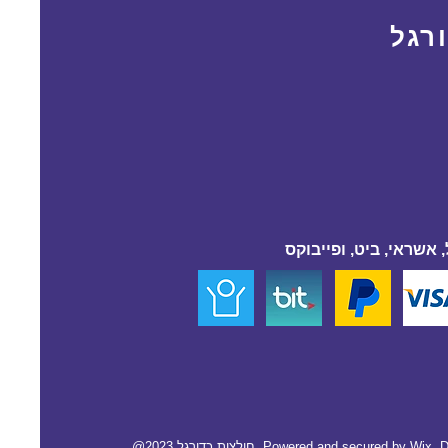
רגל
 אשראי, ביט, ופייבוקס
D
Wix.
@2023 חולצות כדורגל. Powered and secured by