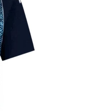
190
85
190-
4XL
195