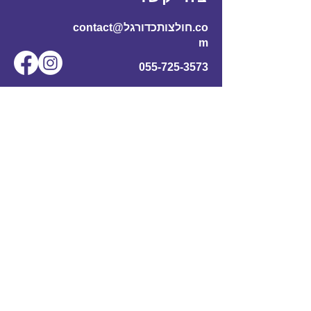
contact@חולצותכדורגל.co
m
055-725-3573
שם מלא
*
אימייל
*
מס' טלפון
נושא
תוכן ההודעה