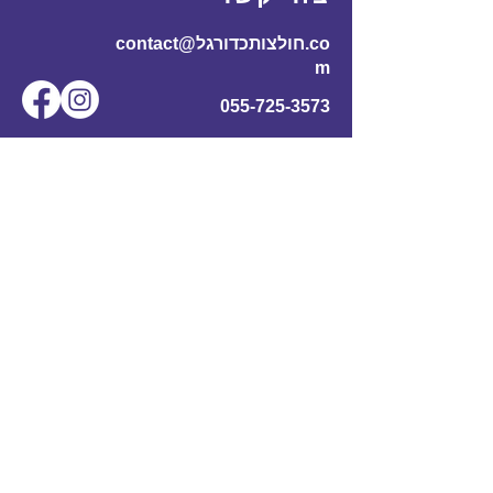
contact@חולצותכדורגל.co
m
055-725-3573
שם מלא
*
אימייל
*
מס' טלפון
נושא
תוכן ההודעה