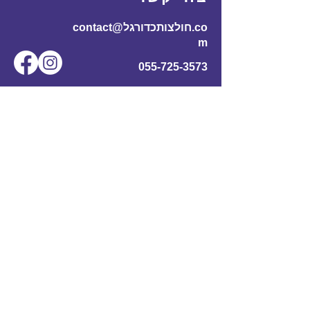
contact@חולצותכדורגל.co
m
055-725-3573
שם מלא
*
אימייל
*
מס' טלפון
נושא
תוכן ההודעה