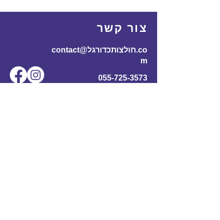
צור קשר
contact@חולצותכדורגל.co
m
055-725-3573
שם מלא
*
אימייל
*
מס' טלפון
נושא