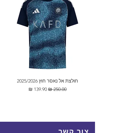
10 ימי עבודה.
דרך דף הפייסבוק בהודעה פרטית
על הלקוח לתת פרטי משלוח
או דרך צור קשר באתר ולרשום
מדויקים ומלאים הכוללים כתוב
במסודר את הבעיה בצירוף
מלאה, שם ומספר פלאפון עדכני.
מספר הזמנה.
במידה והמוצר לא הגיע 60 ימים
מיום ההזמנה, ינתן החזר כספי
מלא.
חולצת אל נאסר חוץ 2025/2026
מחיר רגיל
מחיר מבצע
צור קשר