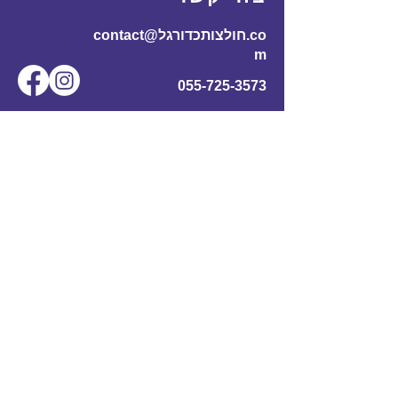
contact@חולצותכדורגל.co
m
055-725-3573
שם מלא
*
אימייל
*
מס' טלפון
נושא
תוכן ההודעה