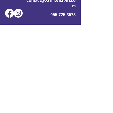
contact@חולצותכדורגל.co
m
055-725-3573
שם מלא
*
אימייל
*
מס' טלפון
נושא
תוכן ההודעה