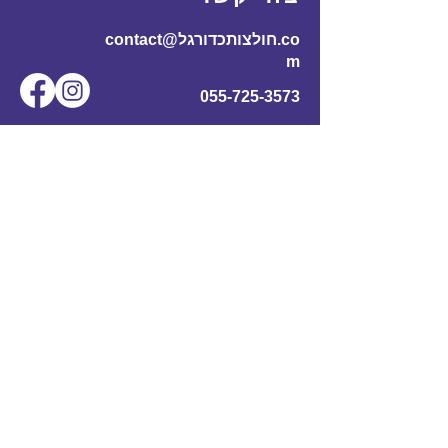
contact@חולצותכדורגל.co
m
055-725-3573
שם מלא
*
אימייל
*
מס' טלפון
נושא
תוכן ההודעה